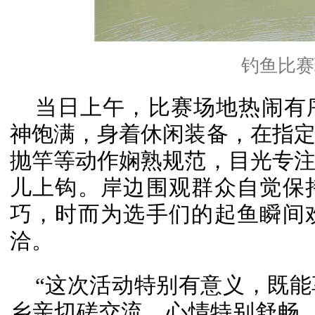
钓鱼比赛
当日上午，比赛场地热闹有
神饱满，身着休闲装备，在
指
抛竿等动作娴熟规范，目光专
儿上钩。岸边围观群众自觉保
巧，时而为选手们的起鱼瞬间
洽。
“这次活动特别有意义，既
乡亲切磋交流，心情特别舒畅