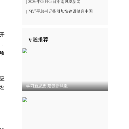
凤凰文旅发展
| 2026年08月05日湖南凤凰新闻
| 习近平总书记指引加快建设健康中国
开
专题推荐
，
项
应
学习新思想 建设新凤凰
发