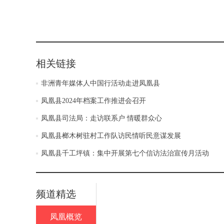
相关链接
非洲青年媒体人中国行活动走进凤凰县
凤凰县2024年档案工作推进会召开
凤凰县司法局：走访联系户 情暖群众心
凤凰县榔木树驻村工作队访民情听民意谋发展
凤凰县千工坪镇：集中开展第七个信访法治宣传月活动
频道精选
凤凰概览