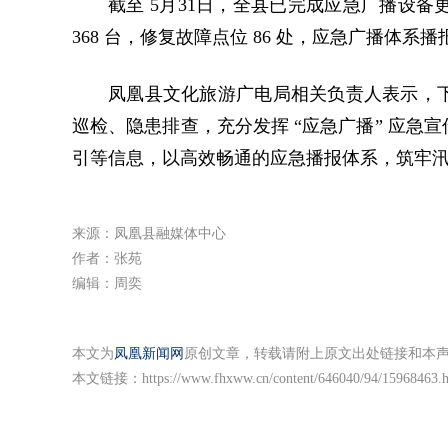
截至 5月31日，全县已完成应急广播设备
368 台，修复故障点位 86 处，应急广播体
凤凰县文化旅游广电局相关负责人表示，
巡检、隐患排查，充分发挥 “应急广播” 应
引等信息，以高效畅通的应急播报体系，筑牢汛期
来源：凤凰县融媒体中心
作者：张苑
编辑：周奕
本文为
凤凰新闻网
原创文章，转载请附上原文出处链接和本
本文链接：
https://www.fhxww.cn/content/646040/94/15968463.