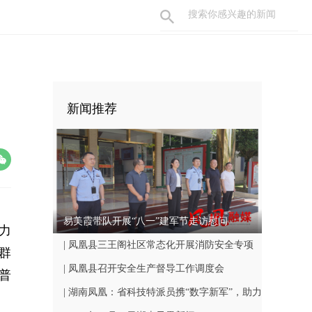
新闻推荐
易美霞带队开展“八一”建军节走访慰问
力
| 凤凰县三王阁社区常态化开展消防安全专项
群
巡查工作
| 凤凰县召开安全生产督导工作调度会
普
| 湖南凤凰：省科技特派员携“数字新军”，助力