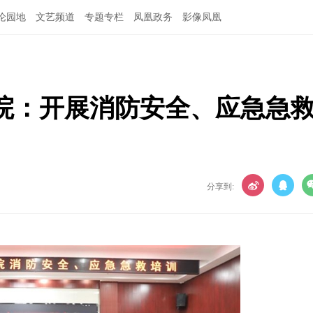
论园地
文艺频道
专题专栏
凤凰政务
影像凤凰
院：开展消防安全、应急急
分享到: