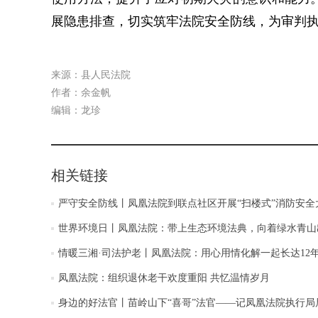
展隐患排查，切实筑牢法院安全防线，为审判
来源：县人民法院
作者：余金帆
编辑：龙珍
相关链接
严守安全防线丨凤凰法院到联点社区开展“扫楼式”消防安全
世界环境日丨凤凰法院：带上生态环境法典，向着绿水青山
情暖三湘·司法护老丨凤凰法院：用心用情化解一起长达12
凤凰法院：组织退休老干欢度重阳 共忆温情岁月
身边的好法官丨苗岭山下“喜哥”法官——记凤凰法院执行局