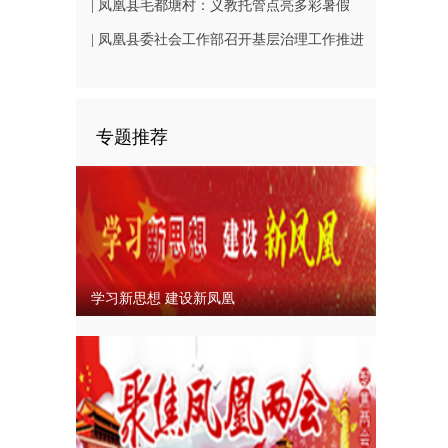
（B1402-3）
相凤凰古城从文广场
| 凤凰县毛都塘村：义教托管点亮多彩暑假
| 凤凰县委社会工作部召开基层治理工作推进
会
专题推荐
学习新思想 建设新凤凰