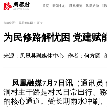
首页
新闻中心
凤凰概览
凤凰旅游
理
当前位置:
凤凰新闻网
>
正文
为民修路解忧困 党建赋
来源：凤凰县融媒体中心
作者：何方圆
凤凰融媒7月7日讯
（通讯员
洞村主干路是村民日常出行、
的核心通道。受长期雨水冲刷