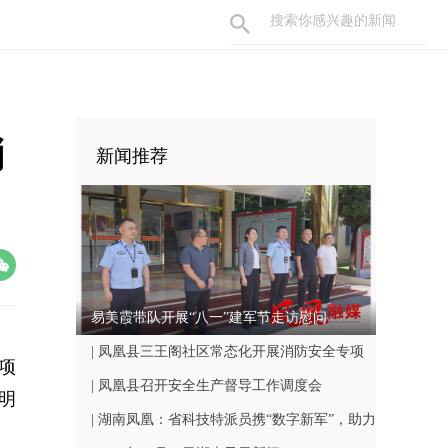
消
新闻推荐
易美霞带队开展“八一”建军节走访慰问
| 凤凰县三王阁社区常态化开展消防安全专项
项
巡查工作
| 凤凰县召开安全生产督导工作调度会
明
| 湖南凤凰：省科技特派员携“数字新军”，助力
。