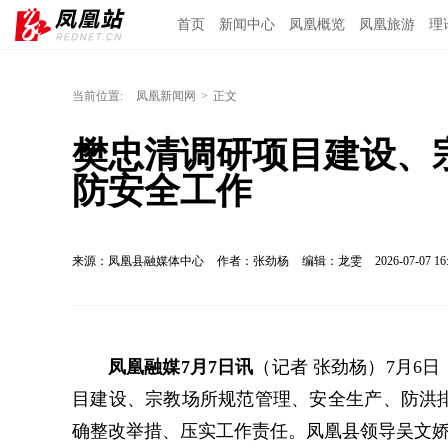
首页
新闻中心
凤凰概览
凤凰旅游
理
当前位置:
凤凰新闻网
>
正文
樊忠清调研项目建设、
防安全工作
来源：凤凰县融媒体中心
作者：​张劲杨
编辑：龙雯
2026-07-07 16
凤凰融媒7月7日讯
（记者 张劲杨）7月6
目建设、宗教场所规范管理、安全生产、防洪
确整改举措、压实工作责任。凤凰县领导吴文