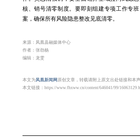
核、销号清零制度。要即刻组建专项工作专班
案，确保所有风险隐患整改见底清零。
来源：凤凰县融媒体中心
作者：​张劲杨
编辑：龙雯
本文为
凤凰新闻网
原创文章，转载请附上原文出处链接和本
本文链接：
https://www.fhxww.cn/content/646041/99/16063129.