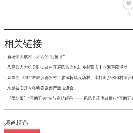
0
相关链接
新场镇大坡村：湘西的“吐鲁番”
凤凰县人大机关到扶贫村开展民族文化进乡村暨庆丰收迎重阳活动
凤凰县2020年林峰乡都罗村、廖家桥镇瓦场村、水打田乡水田村综
凤凰县召开今冬明春蚕桑产业推进会
【团结报】“互助五兴”在苗寨结硕果 —— 凤凰县禾库镇推行“互助五
频道精选