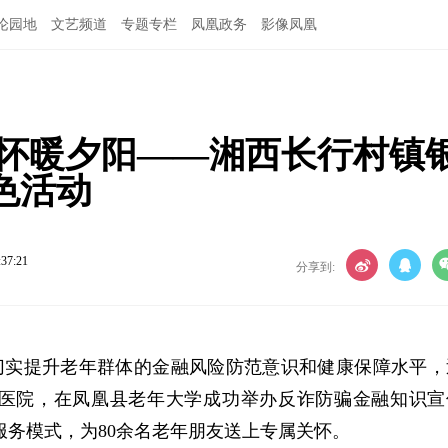
论园地
文艺频道
专题专栏
凤凰政务
影像凤凰
关怀暖夕阳——湘西长行村镇
色活动
:37:21
分享到:
切实提升老年群体的金融风险防范意识和健康保障水平，
医院，在凤凰县老年大学成功举办反诈防骗金融知识宣
重服务模式，为80余名老年朋友送上专属关怀。