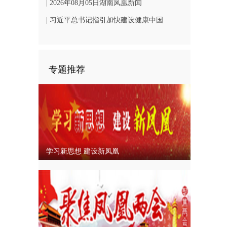
凤凰文旅发展
| 2026年08月05日湖南凤凰新闻
| 习近平总书记指引加快建设健康中国
专题推荐
学习新思想 建设新凤凰