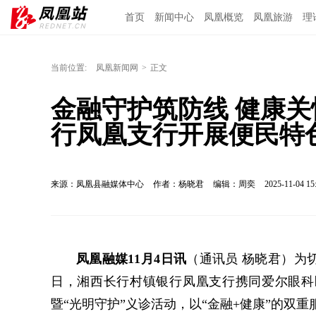
首页
新闻中心
凤凰概览
凤凰旅游
理
当前位置:
凤凰新闻网
>
正文
金融守护筑防线 健康
行凤凰支行开展便民特
来源：凤凰县融媒体中心
作者：杨晓君
编辑：周奕
2025-11-04 15
凤凰融媒11月4日讯
（通讯员 杨晓君）为
日，湘西长行村镇银行凤凰支行携同爱尔眼科
暨“光明守护”义诊活动，以“金融+健康”的双