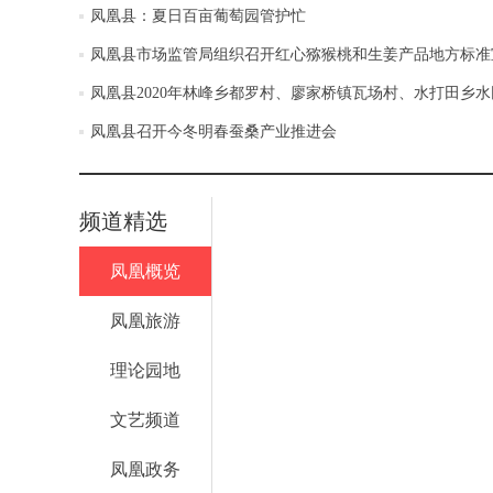
凤凰县：夏日百亩葡萄园管护忙
凤凰县市场监管局组织召开红心猕猴桃和生姜产品地方标准
凤凰县2020年林峰乡都罗村、廖家桥镇瓦场村、水打田乡
凤凰县召开今冬明春蚕桑产业推进会
频道精选
凤凰概览
凤凰旅游
理论园地
文艺频道
凤凰政务