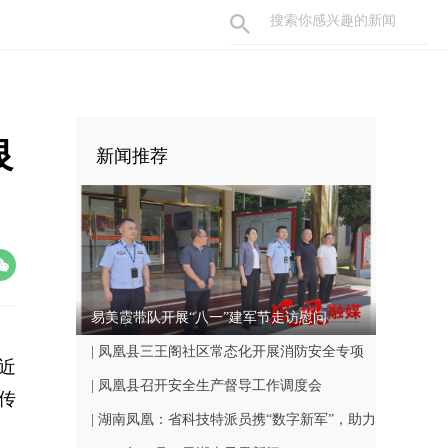
银
新闻推荐
易美霞带队开展“八一”建军节走访慰问
| 凤凰县三王阁社区常态化开展消防安全专项
近
巡查工作
| 凤凰县召开安全生产督导工作调度会
传
| 湖南凤凰：省科技特派员携“数字新军”，助力