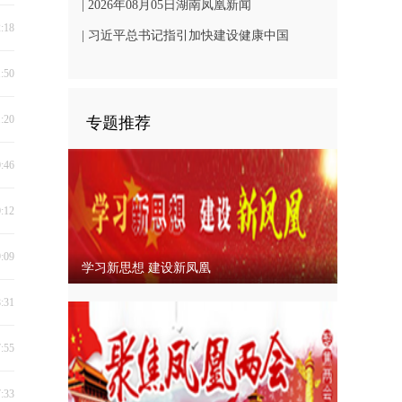
凤凰文旅发展
| 2026年08月05日湖南凤凰新闻
2:18
| 习近平总书记指引加快建设健康中国
1:50
1:20
专题推荐
0:46
0:12
9:09
学习新思想 建设新凤凰
8:31
7:55
7:33