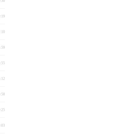
0:30
9:19
7:10
4:59
3:55
3:12
0:58
0:25
9:03