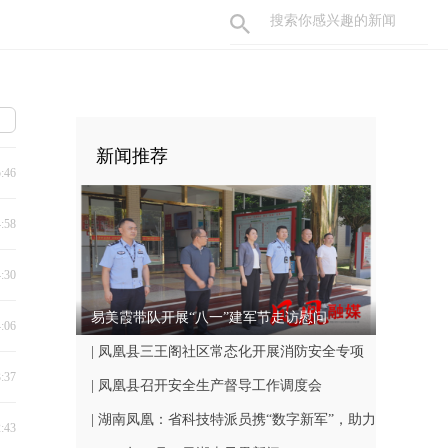
新闻推荐
5:46
4:58
4:30
易美霞带队开展“八一”建军节走访慰问
4:06
| 凤凰县三王阁社区常态化开展消防安全专项
3:37
巡查工作
| 凤凰县召开安全生产督导工作调度会
| 湖南凤凰：省科技特派员携“数字新军”，助力
2:43