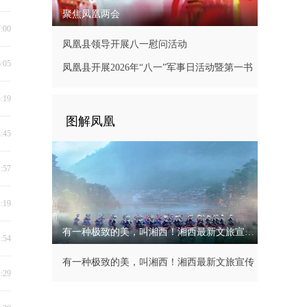
聚焦凤凰两会
7:00
凤凰县领导开展八一慰问活动
6:05
凤凰县开展2026年“八一”军事日活动暨第一书
记现场办公会
4:19
图解凤凰
3:45
2:57
2:19
有一种极致的美，叫湘西！湘西最新文旅宣传片
1:54
有一种极致的美，叫湘西！湘西最新文旅宣传
1:29
片