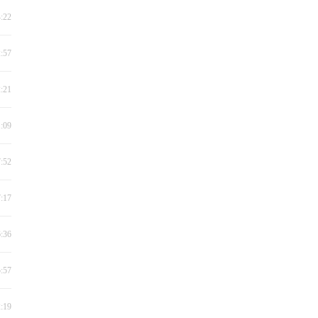
4:22
2:57
2:21
1:09
7:52
7:17
6:36
5:57
2:19