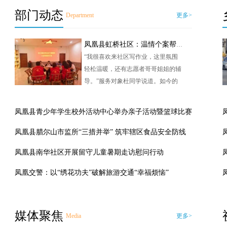
部门动态
Department
更多>
凤凰县虹桥社区：温情个案帮扶 点亮邻里暖心生活
“我很喜欢来社区写作业，这里氛围
轻松温暖，还有志愿者哥哥姐姐的辅
导。”服务对象杜同学说道。如今的
他积极参与社区活动、性格阳光开
朗，摆脱了封闭孤僻的状态，这是虹
凤凰县青少年学生校外活动中心举办亲子活动暨篮球比赛
桥社区个案帮扶服务的暖心成果。
凤凰县腊尔山市监所“三措并举” 筑牢辖区食品安全防线
凤凰县南华社区开展留守儿童暑期走访慰问行动
凤凰交警：以“绣花功夫”破解旅游交通“幸福烦恼”
媒体聚焦
Media
更多>