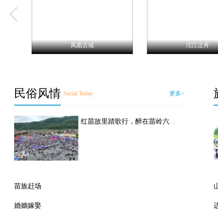
凤凰古城
沱江泛舟
民俗风情
Social Today
更多>
红苗故里踏歌行，醉在苗岭六月六——凤凰·禾库“六月六”苗族文化节盛大启幕
苗族赶场
婚姻嫁娶