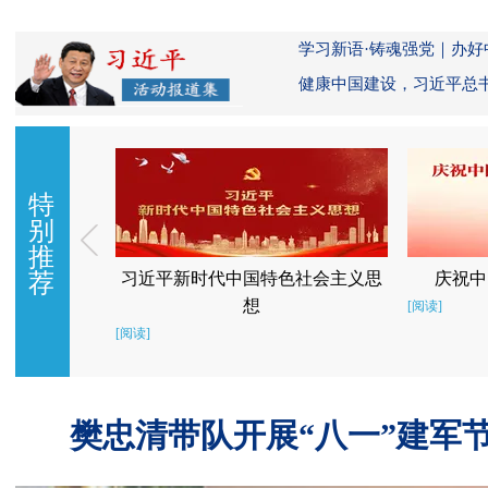
学习新语·铸魂强党｜办
健康中国建设，习近平总
特
别
推
新时代
荐
习近平新时代中国特色社会主义思
庆祝中
想
的二十大胜利召
[阅读]
事业发展成就，
[阅读]
，进一步凝心聚
迎接党的二十大
樊忠清带队开展“八一”建军